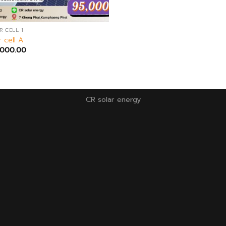
R CELL 1
r cell A
,000.00
CR solar energy